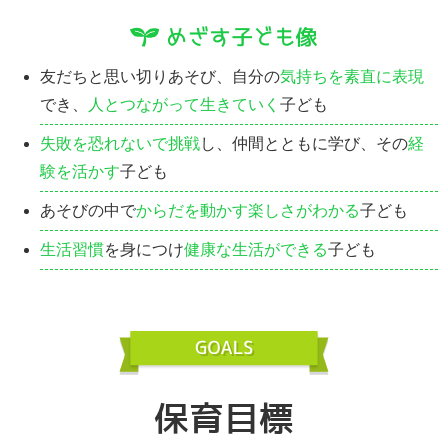
友だちと思い切りあそび、自分の
気持ちを素直に表現
でき、
人とつながって生きていく
子ども
失敗を恐れないで挑戦
し、仲間とともに学び、その
経
験を活かす
子ども
あそびの中で
からだを動かす楽しさがわかる
子ども
生活習慣
を身につけ
健康な生活ができる
子ども
保育目標