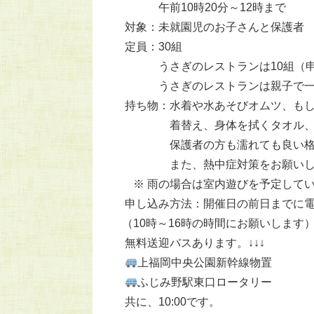
午前10時20分～12時まで
対象：未就園児のお子さんと保護者
定員：30組
うさぎのレストランは10組（申
うさぎのレストランは親子で一食
持ち物：水着や水あそびオムツ、もし
着替え、身体を拭くタオル、
保護者の方も濡れても良い格好や
また、熱中症対策をお願いし
※ 雨の場合は室内遊びを予定してい
申し込み方法：開催日の前日までに電
（10時～16時の時間にお願いします
無料送迎バスあります。↓↓↓
上福岡中央公園新幹線物置
ふじみ野駅東口ロータリー
共に、10:00です。