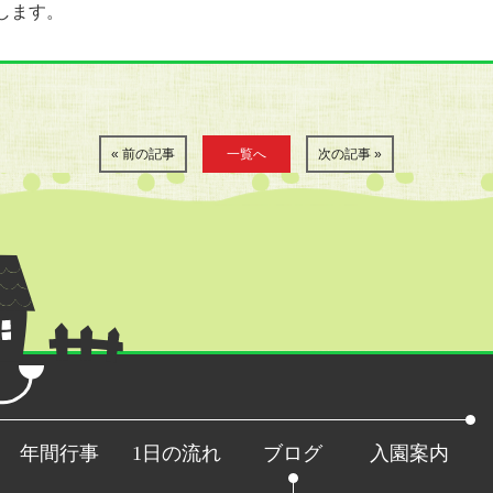
します。
« 前の記事
一覧へ
次の記事 »
年間行事
1日の流れ
ブログ
入園案内