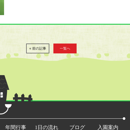
« 前の記事
一覧へ
年間行事
1日の流れ
ブログ
入園案内