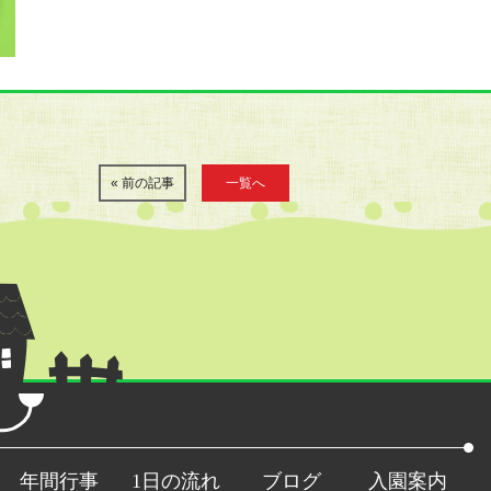
« 前の記事
一覧へ
年間行事
1日の流れ
ブログ
入園案内